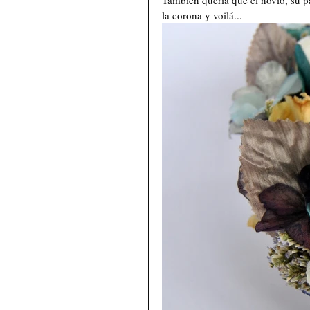
También quería que el novio, su p
la corona y voilá... 