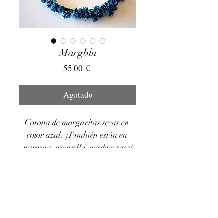
Margblu
Precio
55,00 €
Agotado
Corona de margaritas secas en 
color azul. ¡También están en 
naranja, amarillo, verde y rosa!
elarmariodelasflores@gmail.com
-
695 639 202
/
636 470
037
Envío nacional 12€